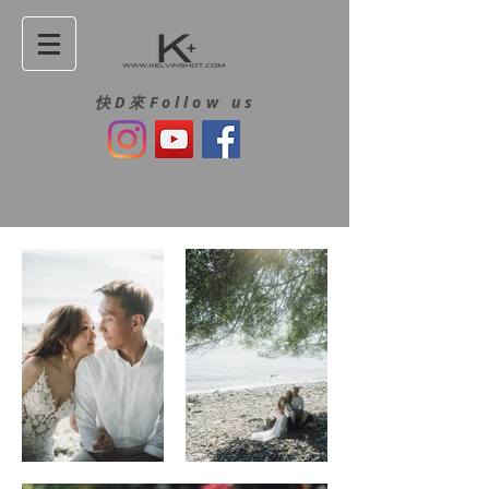
快D來Follow us