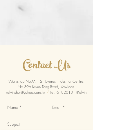
​Contact Us
Workshop No.M, 12F Everest Industrial Centre,
No.396 Kwun Tong Road, Kowloon
kelvinshot@yahoo.com.hk
/
Tel.
61820131
(Kelvin)