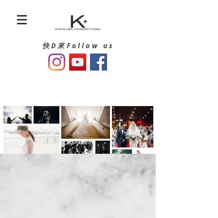
快D來Follow us