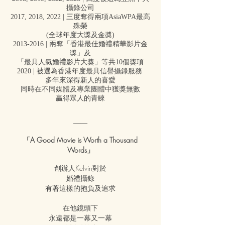
攝錄公司
2017, 2018, 2022 | 三度奪得兩項AsiaWPA最高
殊榮
(全球年度大獎及金奬)
2013-2016 | 兩奪「香港最佳婚禮精華影片金
獎」
及
「最具人氣婚禮影片大獎」等共10個獎項
​2020 | 被選為香港年度最具信譽攝錄服務
多年來深得新人的喜愛
同時在不同媒體及專業團體中獲獎無數
贏得眾人的青睞
——
「A Good Movie is Worth a Thousand
Words」
創辦人Kelvin對於
婚禮攝錄
有著這樣的抱負及追求
在他鏡頭下
永遠都是一幕又一幕