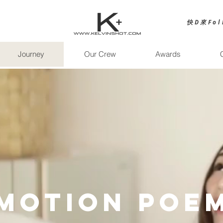
快D來Fol
Journey
Our Crew
Awards
Motion Poe