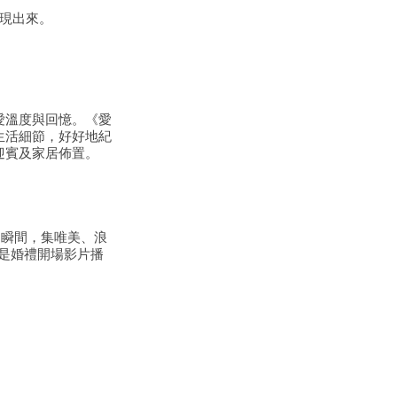
呈現出來。
愛溫度與回憶。《愛
生活細節，好好地紀
迎賓及家居佈置。
面的瞬間，集唯美、浪
或是婚禮開場影片播