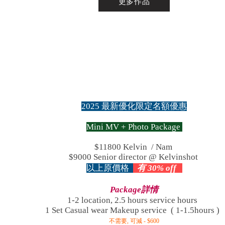
更多作品
2025 最新優化限定名額優惠
Mini MV + Photo Package
$11800 Kelvin / Nam
$9000 Senior director @ Kelvinshot
以上原價格
有 30% off
Package詳情
1-2 location, 2.5 hours service hours
1 Set Casual wear Makeup service ( 1-1.5hours )
不需要, 可減 - $
600