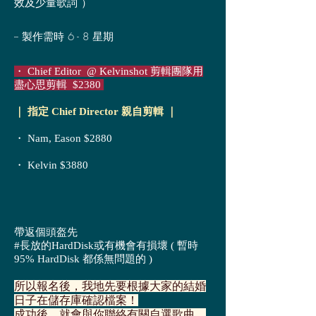
效及少量歌詞 ）
-- 製作需時 6 - 8 星期
・ Chief Editor @ Kelvinshot 剪輯團隊用
盡心思剪輯 $
23
80
｜ 指定 Chief Director 親自剪輯 ｜
・ Nam, Eason $2880
・ Kelvin $3880
帶返個頭盔先
#長放的HardDisk或有機會有損壞 ( 暫時
95% HardDisk 都係無問題的 )
所以報名後，我地先要根據大家的結婚
日子在儲存庫確認檔案！
成功後，就會與你聯絡有關自選歌曲、