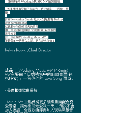
「重整時光 Wedding MUSIC MV編製服務」
...如果我哋有逆轉的超能力，時光倒流⋯⋯回憶... 重
整...
所有 Kelvinshot Couple 嘅原片我哋都有 Backup
呢個服務簡單來講
就係將你哋婚禮當天的片段
用一首你哋鍾意嘅歌 / 我地推薦List的歌曲
連埋晚宴
剪一個細緻的 Wedding Music MV
讓最美的一天歷久常新、更具紀念價值！
Kelvin Kowk ,Chief Director
___________________________
成品： Wedding Music MV (4-6min)
MV主要由全日婚禮當中的細緻畫面(包
括晚宴) + 一首你們的 Love Song
而成。
- 長度根據歌曲長短
- Music MV 重點係將更多細緻畫面配合喜
愛音樂 讓你重回最愛嘅一天（ 預設不會
加入說話，會視歌曲節奏加入現場氣氛音