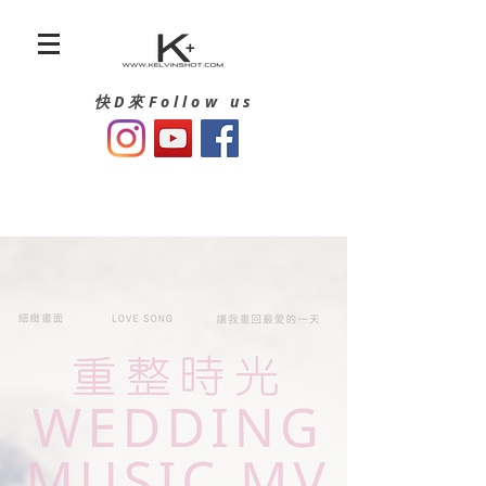
快D來Follow us